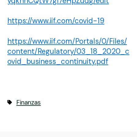
yqkhnCQtW7gI7eHpZuqg/edit
https://www.iif.com/covid-19
https://www.iif.com/Portals/0/Files/
content/Regulatory/03_18_2020_c
ovid_business_continuity.pdf
Finanzas