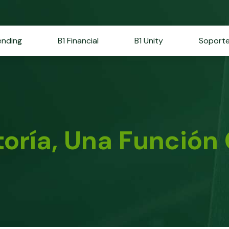
ending
B1 Financial
B1 Unity
Soport
oría, Una Función