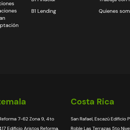
ciones
aciones
B1 Lending
Quienes so
han
aptación
temala
Costa Rica
Reforma 7-62 Zona 9, 4to
San Rafael, Escazú Edificio 
 417 Edificio Aristos Reforma,
Roble Las Terrazas 5to Nive