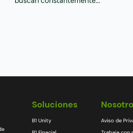
buscan constantemente...
n
Soluciones
Nosotr
B1 Unity
Aviso de Pri
de
B1 Finacial
Trabaja con 