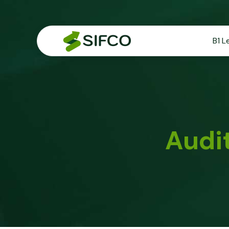
B1 L
Audit