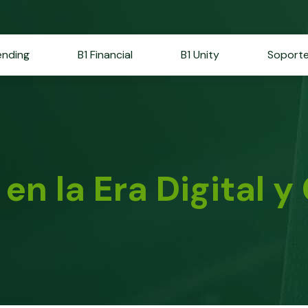
ending
B1 Financial
B1 Unity
Soport
en la Era Digital y