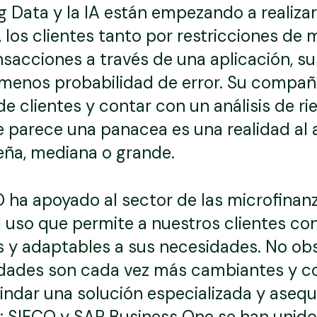
Big Data y la IA están empezando a realiz
, los clientes tanto por restricciones de
ansacciones a través de una aplicación, 
 menos probabilidad de error. Su compañí
 clientes y contar con un análisis de rie
parece una panacea es una realidad al 
eña, mediana o grande.
 ha apoyado al sector de las microfinan
l uso que permite a nuestros clientes con
s y adaptables a sus necesidades. No ob
dades son cada vez más cambiantes y com
rindar una solución especializada y asequ
; SIFCO y SAP Business One se han unido 