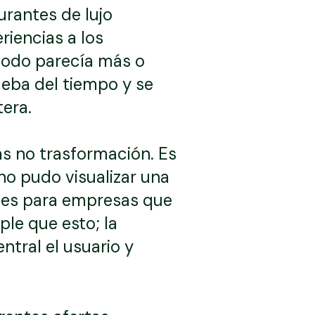
urantes de lujo
iencias a los
 todo parecía más o
eba del tiempo y se
tera.
ás no trasformación. Es
o pudo visualizar una
l es para empresas que
le que esto; la
ntral el usuario y