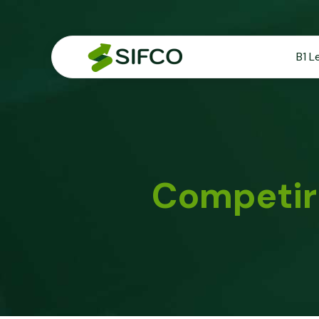
B1 L
Competir 