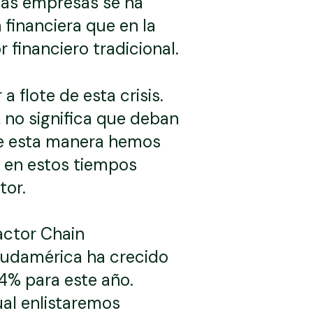
e las empresas se ha
financiera que en la
 financiero tradicional.
 flote de esta crisis.
 no significa que deban
De esta manera hemos
 en estos tiempos
tor.
actor Chain
 Sudamérica ha crecido
14% para este año.
ual enlistaremos