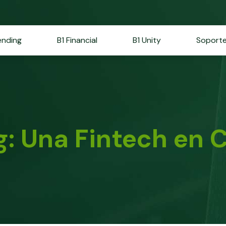
ending
B1 Financial
B1 Unity
Soport
ng: Una Fintech en 