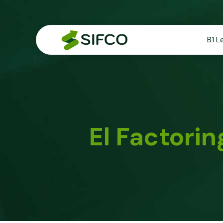
B1 L
El Factori