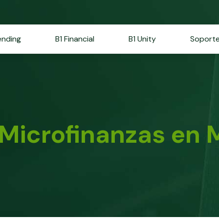
ending
B1 Financial
B1 Unity
Soport
s Microfinanzas en