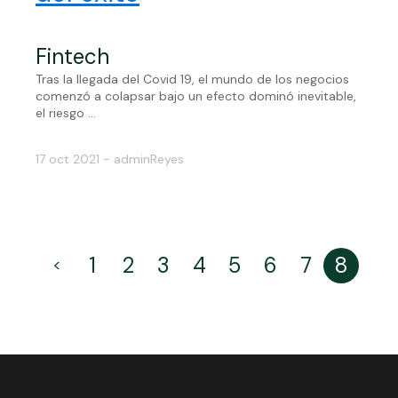
Fintech
Tras la llegada del Covid 19, el mundo de los negocios
comenzó a colapsar bajo un efecto dominó inevitable,
el riesgo ...
17 oct 2021 - adminReyes
1
2
3
4
5
6
7
8
<