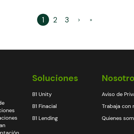
1
2
3
>
»
Soluciones
Nosotr
B1 Unity
Aviso de Pri
de
B1 Finacial
Trabaja con 
ciones
aciones
B1 Lending
Quienes so
han
aptación