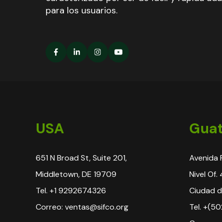
para los usuarios.
USA
Gua
651 N Broad St, Suite 201,
Avenida 
Middletown, DE 19709
Nivel Of.
Tel. +1 9292674326
Ciudad d
Correo: ventas@sifco.org
Tel. +(50